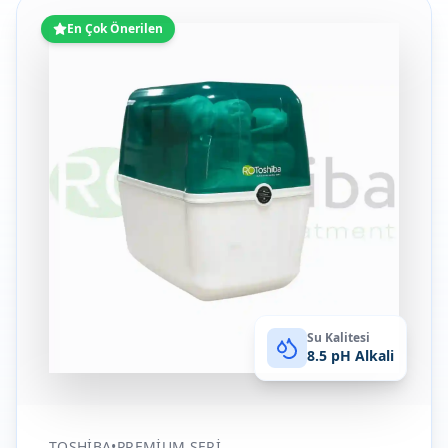
En Çok Önerilen
Su Kalitesi
8.5 pH Alkali
TOSHIBA
•
PREMIUM SERI