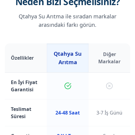
Neden Bizi Seçmelisiniz?
Qtahya Su Arıtma ile sıradan markalar
arasındaki farkı görün.
Qtahya Su
Diğer
Özellikler
Markalar
Arıtma
En İyi Fiyat
Garantisi
Teslimat
24-48 Saat
3-7 İş Günü
Süresi