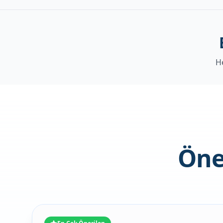
He
Öne