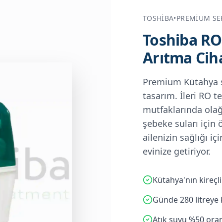
TOSHIBA
•
PREMIUM SE
Toshiba R
Arıtma Cih
Premium Kütahya su
tasarım. İleri RO t
mutfaklarında olağa
şebeke suları için 
ailenizin sağlığı i
evinize getiriyor.
Kütahya'nın kireçl
Günde 280 litreye 
Atık suyu %50 oran