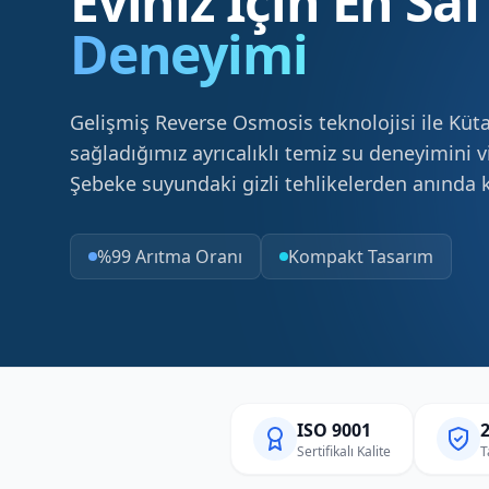
Eviniz İçin En Sa
Deneyimi
Gelişmiş Reverse Osmosis teknolojisi ile Küt
sağladığımız ayrıcalıklı temiz su deneyimini 
Şebeke suyundaki gizli tehlikelerden anında 
%99 Arıtma Oranı
Kompakt Tasarım
ISO 9001
2
Sertifikalı Kalite
T