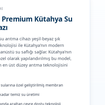
RI
O Premium Kütahya Su
azı
 arıtma cihazı yeşil-beyaz şık
eknolojisi ile Kütahya'nın modern
nüstü su saflığı sağlar.
Kütahya'nın
özel olarak yapılandırılmış bu model,
çin en üst düzey arıtma teknolojisini
i sularına özel geliştirilmiş membran
kadar temiz su üretimi
ında azaltan çevre dostu teknoloji