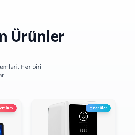
en Ürünler
mleri. Her biri
r.
remium
Popüler