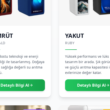
MRÜT
YAKUT
ALD
RUBY
ostu teknoloji ve enerji
Yüksek performans ve lüks
liği ile tasarlanmış. Doğaya
tasarım bir arada. Şık gö
, sağlığa değerli su arıtma
ve güçlü arıtma kapasitesi i
ü.
evlerinize değer katar.
Detaylı Bilgi Al
Detaylı Bilgi Al