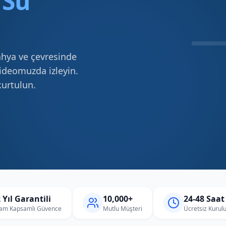
f
Su
ahya ve çevresinde
videomuzda izleyin.
kurtulun.
 Yıl Garantili
10,000+
24-48 Saat
am Kapsamlı Güvence
Mutlu Müşteri
Ücretsiz Kurul