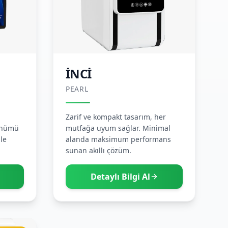
İNCİ
PEARL
Zarif ve kompakt tasarım, her
rünümü
mutfağa uyum sağlar. Minimal
le
alanda maksimum performans
sunan akıllı çözüm.
Detaylı Bilgi Al