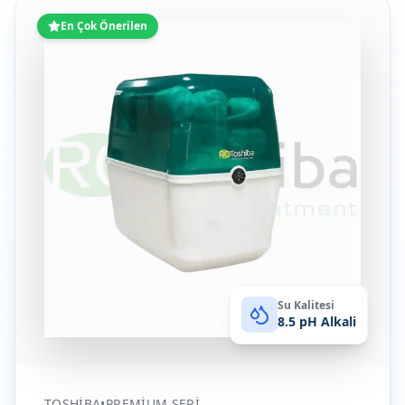
En Çok Önerilen
Su Kalitesi
8.5 pH Alkali
TOSHIBA
•
PREMIUM SERI