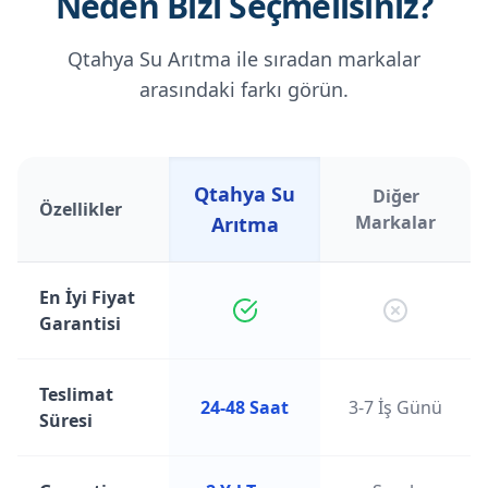
Neden Bizi Seçmelisiniz?
Qtahya Su Arıtma ile sıradan markalar
arasındaki farkı görün.
Qtahya Su
Diğer
Özellikler
Markalar
Arıtma
En İyi Fiyat
Garantisi
Teslimat
24-48 Saat
3-7 İş Günü
Süresi