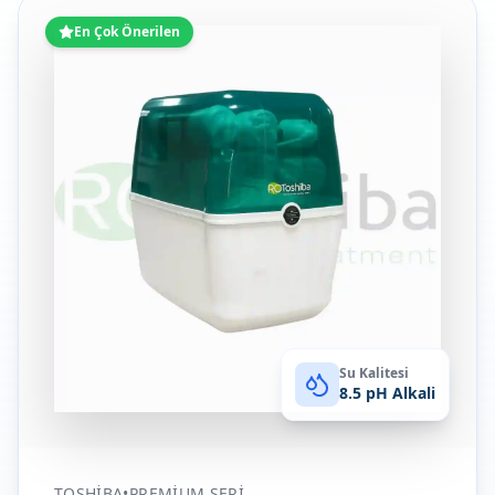
En Çok Önerilen
Su Kalitesi
8.5 pH Alkali
TOSHIBA
•
PREMIUM SERI