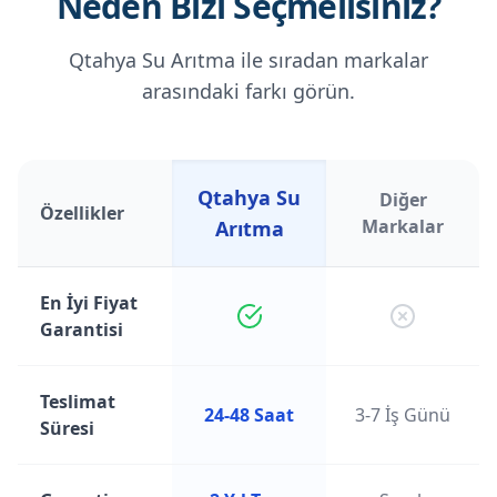
Neden Bizi Seçmelisiniz?
Qtahya Su Arıtma ile sıradan markalar
arasındaki farkı görün.
Qtahya Su
Diğer
Özellikler
Markalar
Arıtma
En İyi Fiyat
Garantisi
Teslimat
24-48 Saat
3-7 İş Günü
Süresi