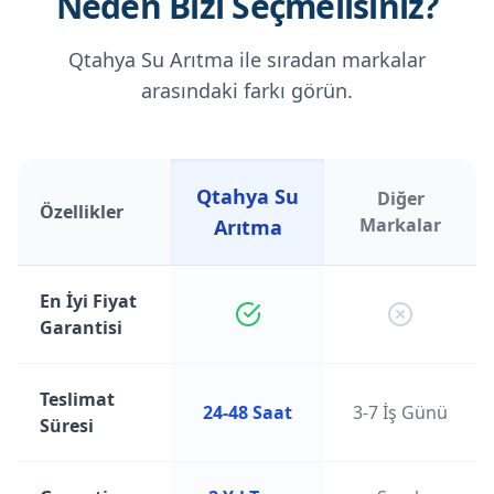
Neden Bizi Seçmelisiniz?
Qtahya Su Arıtma ile sıradan markalar
arasındaki farkı görün.
Qtahya Su
Diğer
Özellikler
Markalar
Arıtma
En İyi Fiyat
Garantisi
Teslimat
24-48 Saat
3-7 İş Günü
Süresi