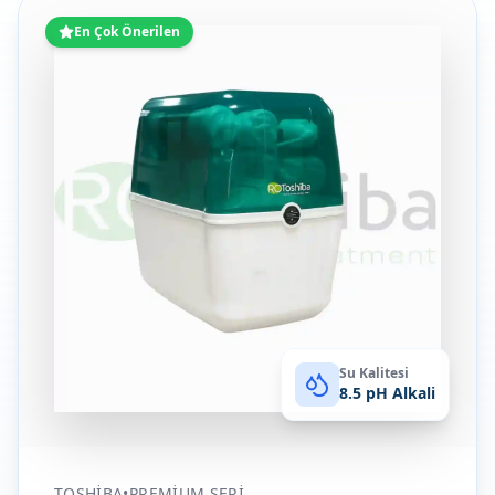
En Çok Önerilen
Su Kalitesi
8.5 pH Alkali
TOSHIBA
•
PREMIUM SERI