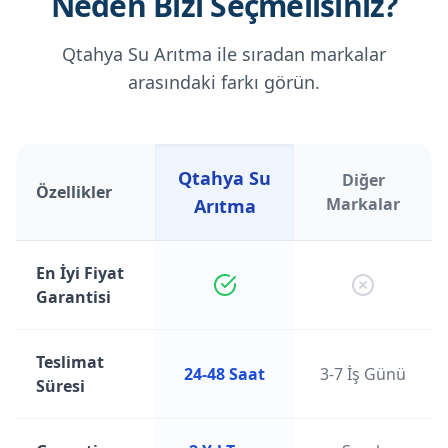
Neden Bizi Seçmelisiniz?
Qtahya Su Arıtma ile sıradan markalar
arasındaki farkı görün.
Qtahya Su
Diğer
Özellikler
Markalar
Arıtma
En İyi Fiyat
Garantisi
Teslimat
24-48 Saat
3-7 İş Günü
Süresi