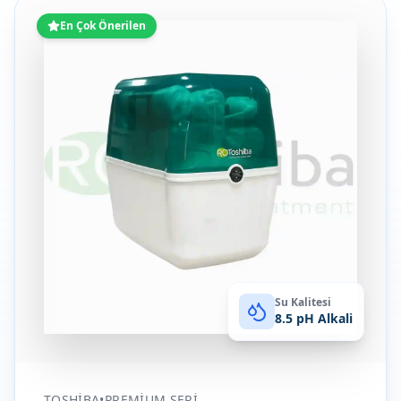
En Çok Önerilen
Su Kalitesi
8.5 pH Alkali
TOSHIBA
•
PREMIUM SERI