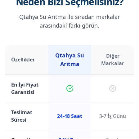
Neden Bizi Seçmelisiniz?
Qtahya Su Arıtma ile sıradan markalar
arasındaki farkı görün.
Qtahya Su
Diğer
Özellikler
Markalar
Arıtma
En İyi Fiyat
Garantisi
Teslimat
24-48 Saat
3-7 İş Günü
Süresi