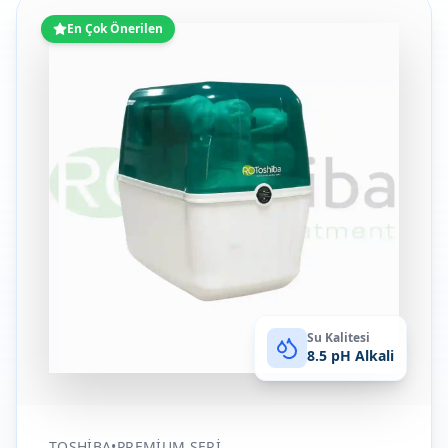
En Çok Önerilen
Su Kalitesi
8.5 pH Alkali
TOSHIBA
•
PREMIUM SERI